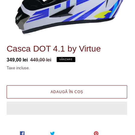
Casca DOT 4.1 by Virtue
Preț
349,00 lei
Preț
449,00 lei
VÂNZARE
la
obișnuit
Taxe incluse.
ofertă
ADAUGĂ ÎN COȘ
Se
adaugă
produsul