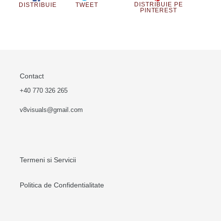
în
DISTRIBUIE
TRIMITE
PIN
DISTRIBUIE PE
DISTRIBUIE
TWEET
PE
TWEET
PE
PINTEREST
coș
FACEBOOK
PE
PINT
TWITTER
Contact
+40 770 326 265
v8visuals@gmail.com
Termeni si Servicii
Politica de Confidentialitate